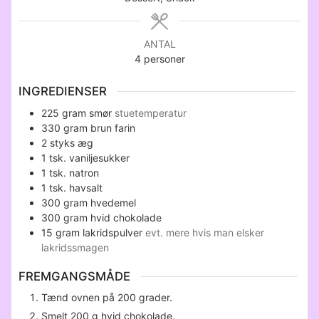
ANTAL
4
personer
INGREDIENSER
225
gram
smør
stuetemperatur
330
gram
brun farin
2
styks
æg
1
tsk.
vaniljesukker
1
tsk.
natron
1
tsk.
havsalt
300
gram
hvedemel
300
gram
hvid chokolade
15
gram
lakridspulver
evt. mere hvis man elsker
lakridssmagen
FREMGANGSMÅDE
Tænd ovnen på 200 grader.
Smelt 200 g hvid chokolade.