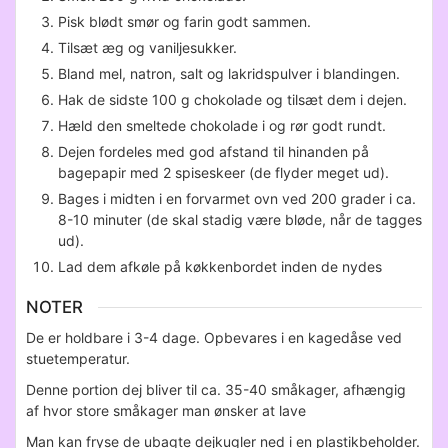
Pisk blødt smør og farin godt sammen.
Tilsæt æg og vaniljesukker.
Bland mel, natron, salt og lakridspulver i blandingen.
Hak de sidste 100 g chokolade og tilsæt dem i dejen.
Hæld den smeltede chokolade i og rør godt rundt.
Dejen fordeles med god afstand til hinanden på
bagepapir med 2 spiseskeer (de flyder meget ud).
Bages i midten i en forvarmet ovn ved 200 grader i ca.
8-10 minuter (de skal stadig være bløde, når de tagges
ud).
Lad dem afkøle på køkkenbordet inden de nydes
NOTER
De er holdbare i 3-4 dage. Opbevares i en kagedåse ved
stuetemperatur.
Denne portion dej bliver til ca. 35-40 småkager, afhængig
af hvor store småkager man ønsker at lave
Man kan fryse de ubagte dejkugler ned i en plastikbeholder.