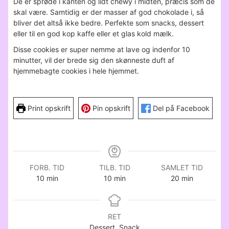
De er sprøde i kanten og lidt chewy i midten, præcis som de
skal være. Samtidig er der masser af god chokolade i, så
bliver det altså ikke bedre. Perfekte som snacks, dessert
eller til en god kop kaffe eller et glas kold mælk.
Disse cookies er super nemme at lave og indenfor 10
minutter, vil der brede sig den skønneste duft af
hjemmebagte cookies i hele hjemmet.
Print opskrift
Pin opskrift
Del på Facebook
FORB. TID
TILB. TID
SAMLET TID
minutter
minutter
minutter
10
min
10
min
20
min
RET
Dessert, Snack