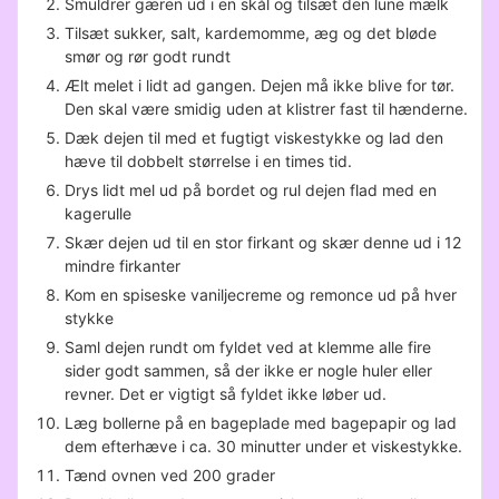
Smuldrer gæren ud i en skål og tilsæt den lune mælk
Tilsæt sukker, salt, kardemomme, æg og det bløde
smør og rør godt rundt
Ælt melet i lidt ad gangen. Dejen må ikke blive for tør.
Den skal være smidig uden at klistrer fast til hænderne.
Dæk dejen til med et fugtigt viskestykke og lad den
hæve til dobbelt størrelse i en times tid.
Drys lidt mel ud på bordet og rul dejen flad med en
kagerulle
Skær dejen ud til en stor firkant og skær denne ud i 12
mindre firkanter
Kom en spiseske vaniljecreme og remonce ud på hver
stykke
Saml dejen rundt om fyldet ved at klemme alle fire
sider godt sammen, så der ikke er nogle huler eller
revner. Det er vigtigt så fyldet ikke løber ud.
Læg bollerne på en bageplade med bagepapir og lad
dem efterhæve i ca. 30 minutter under et viskestykke.
Tænd ovnen ved 200 grader