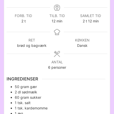
FORB. TID
TILB. TID
SAMLET TID
timer
minutter
timer
minutter
2
t
12
min
2
t
12
min
RET
KØKKEN
brød og bagværk
Dansk
ANTAL
6
personer
INGREDIENSER
50
gram
gær
2
dl
sødmælk
60
gram
sukker
1
tsk.
salt
1
tsk.
kardemomme
1
æg