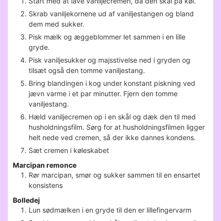
Start med at lave vaniljecremen, da den skal på køl.
Skrab vaniljekornene ud af vaniljestangen og bland
dem med sukker.
Pisk mælk og æggeblommer let sammen i en lille
gryde.
Pisk vaniljesukker og majsstivelse ned i gryden og
tilsæt også den tomme vaniljestang.
Bring blandingen i kog under konstant piskning ved
jævn varme i et par minutter. Fjern den tomme
vaniljestang.
Hæld vaniljecremen op i en skål og dæk den til med
husholdningsfilm. Sørg for at husholdningsfilmen ligger
helt nede ved cremen, så der ikke dannes kondens.
Sæt cremen i køleskabet
Marcipan remonce
Rør marcipan, smør og sukker sammen til en ensartet
konsistens
Bolledej
Lun sødmælken i en gryde til den er lillefingervarm