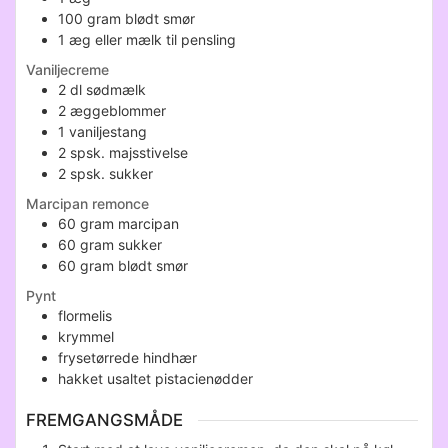
100
gram
blødt smør
1
æg eller mælk til pensling
Vaniljecreme
2
dl
sødmælk
2
æggeblommer
1
vaniljestang
2
spsk.
majsstivelse
2
spsk.
sukker
Marcipan remonce
60
gram
marcipan
60
gram
sukker
60
gram
blødt smør
Pynt
flormelis
krymmel
frysetørrede hindhær
hakket usaltet pistacienødder
FREMGANGSMÅDE